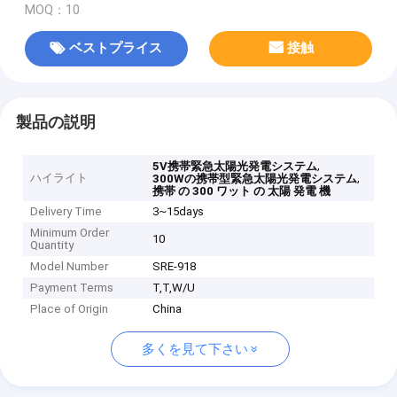
MOQ：10
ベストプライス
接触
製品の説明
,
5V携帯緊急太陽光発電システム
ハイライト
,
300Wの携帯型緊急太陽光発電システム
携帯 の 300 ワット の 太陽 発電 機
Delivery Time
3~15days
Minimum Order
10
Quantity
Model Number
SRE-918
Payment Terms
T,T,W/U
Place of Origin
China
多くを見て下さい