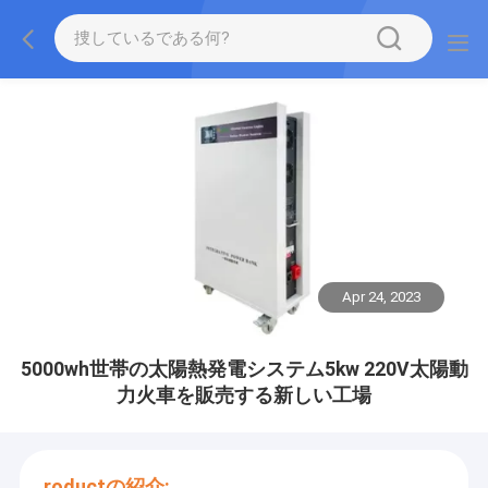
Apr 24, 2023
5000wh世帯の太陽熱発電システム5kw 220V太陽動
力火車を販売する新しい工場
roductの紹介: